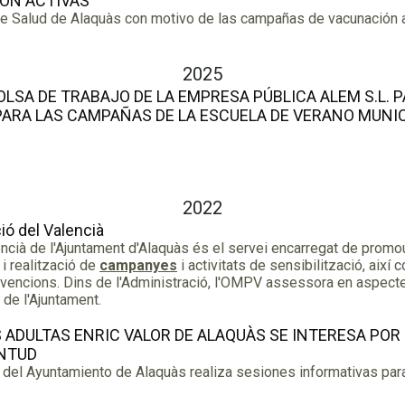
ÓN ACTIVAS
 Salud de Alaquàs con motivo de las campañas de vacunación ac
2025
OLSA DE TRABAJO DE LA EMPRESA PÚBLICA ALEM S.L. 
PARA LAS CAMPAÑAS DE LA ESCUELA DE VERANO MUNICI
2022
ió del Valencià
à de l'Ajuntament d'Alaquàs és el servei encarregat de promoure 
 i realització de
campanyes
i activitats de sensibilització, així
vencions. Dins de l'Administració, l'OMPV assessora en aspectes 
de l'Ajuntament.
 ADULTAS ENRIC VALOR DE ALAQUÀS SE INTERESA POR
ENTUD
el Ayuntamiento de Alaquàs realiza sesiones informativas par