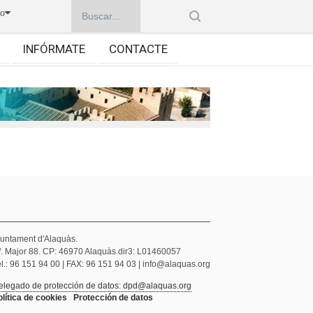
no
INFÓRMATE
CONTACTE
juntament d'Alaquàs.
/. Major 88. CP: 46970 Alaquàs.dir3: L01460057
l.: 96 151 94 00 | FAX: 96 151 94 03 | info@alaquas.org
elegado de protección de datos: dpd@alaquas.org
olítica de cookies
.
Protección de datos