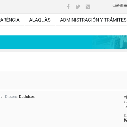
Castella
PARÉNCIA
ALAQUÀS
ADMINISTRACIÓN Y TRÁMITES
ns
- Disseny.
Daclub.es
A
C
Te
D
P