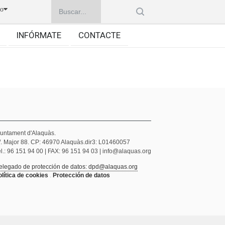
no
INFÓRMATE
CONTACTE
juntament d'Alaquàs.
/. Major 88. CP: 46970 Alaquàs.dir3: L01460057
l.: 96 151 94 00 | FAX: 96 151 94 03 | info@alaquas.org
elegado de protección de datos: dpd@alaquas.org
olítica de cookies
.
Protección de datos