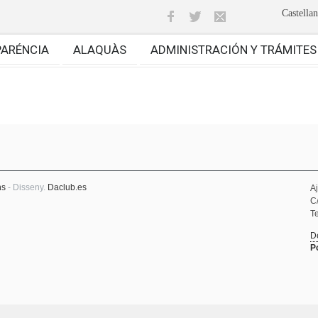
Castella
PARÉNCIA
ALAQUÀS
ADMINISTRACIÓN Y TRÁMITES
ns
- Disseny.
Daclub.es
A
C
Te
D
P