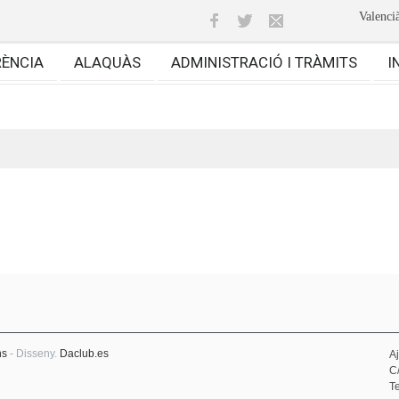
Valenci
RÈNCIA
ALAQUÀS
ADMINISTRACIÓ I TRÀMITS
I
ns
- Disseny.
Daclub.es
A
C
Te