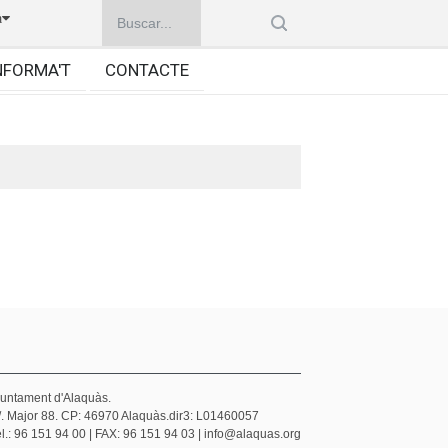
à
NFORMA'T
CONTACTE
juntament d'Alaquàs.
/. Major 88. CP: 46970 Alaquàs.dir3: L01460057
l.: 96 151 94 00 | FAX: 96 151 94 03 | info@alaquas.org