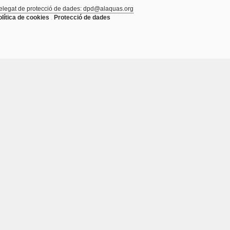
elegat de protecció de dades: dpd@alaquas.org
olítica de cookies
.
Protecció de dades