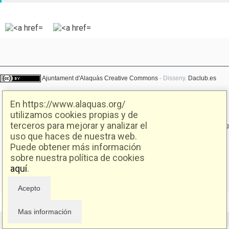
Ajuntament d'Alaquàs
Creative Commons
- Disseny.
Daclub.es
En https://www.alaquas.org/
Ajuntament d'Alaquàs.
utilizamos cookies propias y de
C/. Major 88. CP: 46970 Alaquàs.dir3: L01460057
terceros para mejorar y analizar el
Tel.: 96 151 94 00 | FAX: 96 151 94 03 | info@alaquas.org
uso que haces de nuestra web.
Delegado de protección de datos: dpd@alaquas.org
Puede obtener más información
Política de cookies
.
Protección de datos
sobre nuestra política de cookies
aquí
.