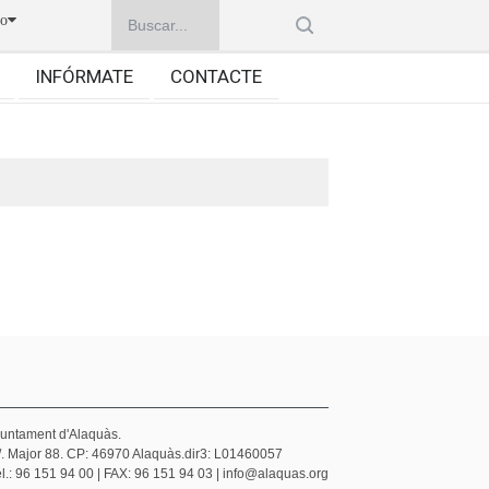
no
INFÓRMATE
CONTACTE
juntament d'Alaquàs.
/. Major 88. CP: 46970 Alaquàs.dir3: L01460057
l.: 96 151 94 00 | FAX: 96 151 94 03 | info@alaquas.org