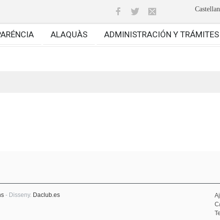
Castella
PARÉNCIA
ALAQUÀS
ADMINISTRACIÓN Y TRÁMITES
ns
- Disseny.
Daclub.es
A
C
Te