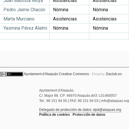
Juan Bautista Moya
Asistencias
Asistencias
Pedro Jaime Chacón
Nómina
Nómina
Marta Murciano
Asistencias
Asistencias
Yasmina Pérez Alalmi
Nómina
Nómina
Ajuntament d'Alaquàs
Creative Commons
- Disseny.
Daclub.es
Ajuntament d'Alaquàs.
C/. Major 88. CP: 46970 Alaquàs.dir3: L01460057
Tel.: 96 151 94 00 | FAX: 96 151 94 03 | info@alaquas.org
Delegado de protección de datos: dpd@alaquas.org
Política de cookies
.
Protección de datos