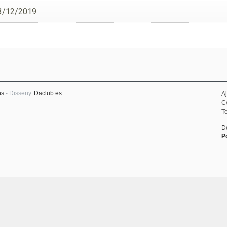
3/12/2019
ns
- Disseny.
Daclub.es
A
C
Te
D
P