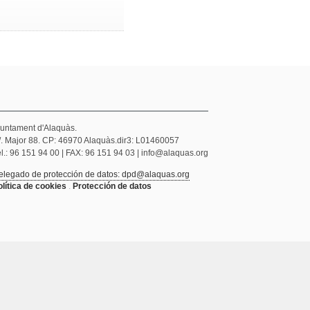
juntament d'Alaquàs.
/. Major 88. CP: 46970 Alaquàs.dir3: L01460057
l.: 96 151 94 00 | FAX: 96 151 94 03 | info@alaquas.org
elegado de protección de datos: dpd@alaquas.org
olítica de cookies
.
Protección de datos