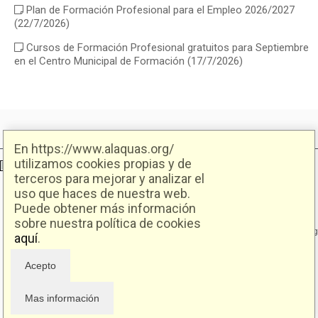
Plan de Formación Profesional para el Empleo 2026/2027
(22/7/2026)
Cursos de Formación Profesional gratuitos para Septiembre
en el Centro Municipal de Formación
(17/7/2026)
En https://www.alaquas.org/
utilizamos cookies propias y de
Ajuntament d'Alaquàs
Creative Commons
- Disseny.
Daclub.es
terceros para mejorar y analizar el
uso que haces de nuestra web.
Puede obtener más información
Ajuntament d'Alaquàs.
C/. Major 88. CP: 46970 Alaquàs.dir3: L01460057
sobre nuestra política de cookies
Tel.: 96 151 94 00 | FAX: 96 151 94 03 | info@alaquas.org
aquí
.
Delegado de protección de datos: dpd@alaquas.org
Política de cookies
.
Protección de datos