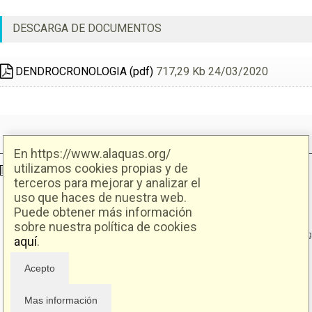
DESCARGA DE DOCUMENTOS
DENDROCRONOLOGIA (pdf)
717,29 Kb 24/03/2020
En https://www.alaquas.org/
utilizamos cookies propias y de
Ajuntament d'Alaquàs
Creative Commons
- Disseny.
Daclub.es
terceros para mejorar y analizar el
uso que haces de nuestra web.
Puede obtener más información
Ajuntament d'Alaquàs.
C/. Major 88. CP: 46970 Alaquàs.dir3: L01460057
sobre nuestra política de cookies
Tel.: 96 151 94 00 | FAX: 96 151 94 03 | info@alaquas.org
aquí
.
Delegado de protección de datos: dpd@alaquas.org
Política de cookies
.
Protección de datos