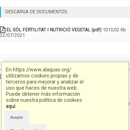
DESCARGA DE DOCUMENTOS
EL SÒL FERTILITAT I NUTRICIÓ VEGETAL (pdf)
1010,02 Kb
22/07/2021
En https://www.alaquas.org/
utilizamos cookies propias y de
Ajuntament d'Alaquàs
Creative Commons
- Disseny.
Daclub.es
terceros para mejorar y analizar el
uso que haces de nuestra web.
Puede obtener más información
Ajuntament d'Alaquàs.
C/. Major 88. CP: 46970 Alaquàs.dir3: L01460057
sobre nuestra política de cookies
Tel.: 96 151 94 00 | FAX: 96 151 94 03 | info@alaquas.org
aquí
.
Delegado de protección de datos: dpd@alaquas.org
Política de cookies
.
Protección de datos