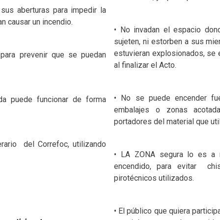
 sus aberturas para impedir la
n causar un incendio.
• No invadan el espacio don
sujeten, ni estorben a sus 
estuvieran explosionados, se 
 para prevenir que se puedan
al finalizar el Acto.
• No se puede encender fue
a puede funcionar de forma
embalajes o zonas acotada
portadores del material que util
erario
del Correfoc, utilizando
• LA ZONA segura lo es a m
encendido, para evitar
chi
pirotécnicos utilizados.
• El público que quiera partici