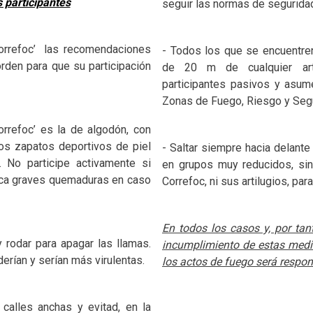
s participantes
seguir las normas de seguridad
orrefoc’
las recomendaciones
- Todos los que se encuentren
orden para que su participación
de 20 m de cualquier art
participantes pasivos y asum
Zonas de Fuego, Riesgo y Segu
orrefoc’ es la de algodón, con
os zapatos deportivos de piel
- Saltar siempre hacia delante
No participe activamente si
en grupos muy reducidos, si
ovoca graves quemaduras en caso
Correfoc, ni sus artilugios, par
En todos los casos y, por tan
y rodar para apagar las llamas.
incumplimiento de estas med
derían y serían más virulentas.
los actos de fuego será respon
 calles anchas y evitad, en la