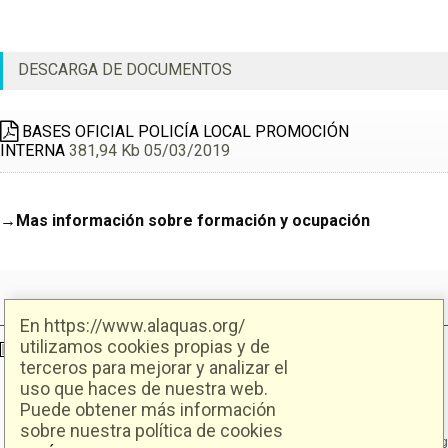
DESCARGA DE DOCUMENTOS
BASES OFICIAL POLICÍA LOCAL PROMOCIÓN
INTERNA
381,94 Kb 05/03/2019
→Mas información sobre formación y ocupación
En https://www.alaquas.org/
utilizamos cookies propias y de
Ajuntament d'Alaquàs
Creative Commons
- Disseny.
Daclub.es
terceros para mejorar y analizar el
uso que haces de nuestra web.
Puede obtener más información
Ajuntament d'Alaquàs.
C/. Major 88. CP: 46970 Alaquàs.dir3: L01460057
sobre nuestra política de cookies
Tel.: 96 151 94 00 | FAX: 96 151 94 03 | info@alaquas.org