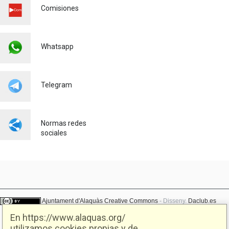
LAS PALMERAS
Comisiones
Urbanismo
23/07/2026
El AYUNTAMIENTO DE
Whatsapp
ALAQUÀS IMPULSA LA
OCUPACIÓN LOCAL CON
NUEVAS OPORTUNIDADES
LABORALES JUNTO CON
Telegram
SEUR
Empleo
23/07/2026
Normas redes
sociales
Ajuntament d'Alaquàs
Creative Commons
- Disseny.
Daclub.es
En https://www.alaquas.org/
utilizamos cookies propias y de