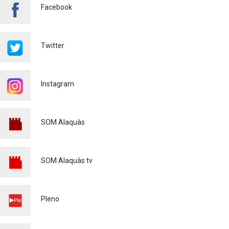
Facebook
FINALIZA CON ÉXITO EL
CURSO DE MONITOR/A DE
TIEMPO LIBRE REALIZADO
Twitter
EN ALAQUÀS
Juventud
24/07/2026
Instagram
'L'ESCOLA D'ESTIU', EN EL
CENTRO DE DIA!
Educación
23/07/2026
SOM Alaquàs
INFORMACIÓN IMPORTANTE
PARA PERSONAS
USUARIAS DE PATINETES
SOM Alaquàs tv
ELÉCTRICOS (VMP)
Policía
23/07/2026
EL ALCALDE DE ALAQUÀS
Pleno
VISITA LAS OBRAS DE
REURBANIZACIÓN
INTEGRAL DE LA CALLE DE