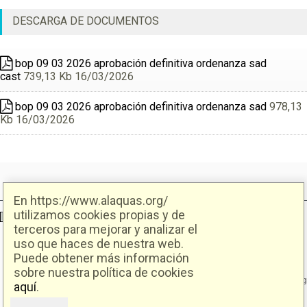
DESCARGA DE DOCUMENTOS
bop 09 03 2026 aprobación definitiva ordenanza sad
cast
739,13 Kb 16/03/2026
bop 09 03 2026 aprobación definitiva ordenanza sad
978,13
Kb 16/03/2026
En https://www.alaquas.org/
utilizamos cookies propias y de
Ajuntament d'Alaquàs
Creative Commons
- Disseny.
Daclub.es
terceros para mejorar y analizar el
uso que haces de nuestra web.
Puede obtener más información
Ajuntament d'Alaquàs.
C/. Major 88. CP: 46970 Alaquàs.dir3: L01460057
sobre nuestra política de cookies
Tel.: 96 151 94 00 | FAX: 96 151 94 03 | info@alaquas.org
aquí
.
Delegado de protección de datos: dpd@alaquas.org