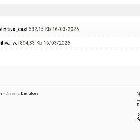
initiva_cast
682,15 Kb 16/03/2026
itiva_val
894,33 Kb 16/03/2026
ns
- Disseny.
Daclub.es
A
C
Te
D
P