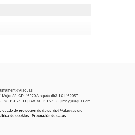
juntament d'Alaquàs.
/. Major 88. CP: 46970 Alaquàs.dir3: L01460057
l.: 96 151 94 00 | FAX: 96 151 94 03 | info@alaquas.org
elegado de protección de datos: dpd@alaquas.org
olítica de cookies
.
Protección de datos