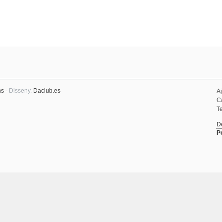
ns
- Disseny.
Daclub.es
A
C
Te
D
P