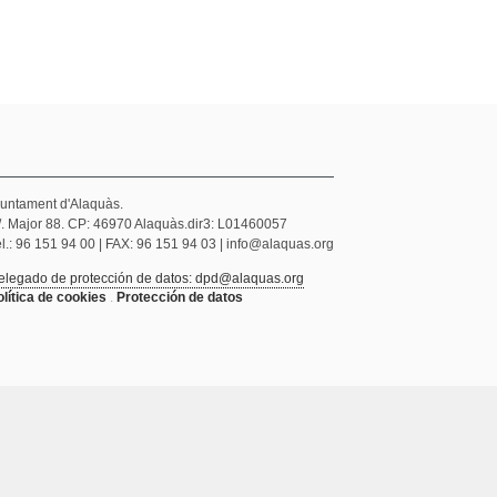
juntament d'Alaquàs.
/. Major 88. CP: 46970 Alaquàs.dir3: L01460057
l.: 96 151 94 00 | FAX: 96 151 94 03 | info@alaquas.org
elegado de protección de datos: dpd@alaquas.org
olítica de cookies
.
Protección de datos