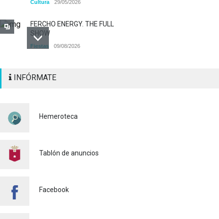
Cultura
29/05/2026
FERCHO ENERGY. THE FULL
SHOW
Fiestas
09/08/2026
Alaquàs abre el plazo de
INFÓRMATE
INSCRIPCIÓN para participar
a los diferentes actos
pirotécnicos de las Fiestas
Mayores 2026
Hemeroteca
Cultura
03/08/2026
BASES 50º CONCURSO DE
PAELLAS 2026
Tablón de anuncios
Cultura
28/07/2026
Bono Cultural Joven 2026:
Facebook
400 euros para disfrutar de
la cultura
23/07/2026