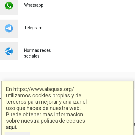
Whatsapp
Telegram
Normas redes
sociales
En https://www.alaquas.org/
utilizamos cookies propias y de
Ajuntament d'Alaquàs
Creative Commons
- Disseny.
Daclub.es
terceros para mejorar y analizar el
uso que haces de nuestra web.
Ajuntament d'Alaquàs.
Puede obtener más información
C/. Major 88. CP: 46970 Alaquàs.dir3: L01460057
sobre nuestra política de cookies
Tel.: 96 151 94 00 | FAX: 96 151 94 03 | info@alaquas.org
aquí
.
Delegado de protección de datos: dpd@alaquas.org