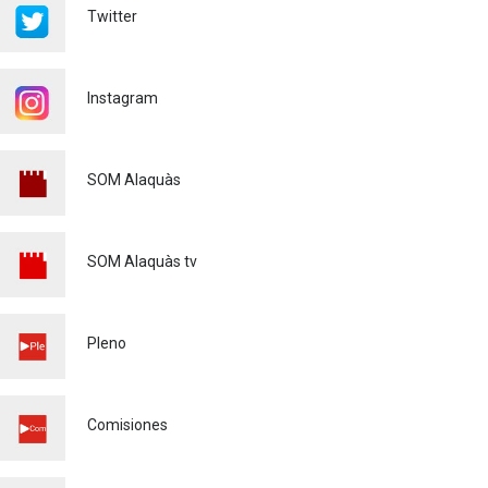
Twitter
Renovaciones Actividades
deportivas 2026-2027
22/07/2026
Instagram
Voluntariado Puntos Violeta
Fiestas Mayores Alaquàs
2026
SOM Alaquàs
Igualdad
16/06/2026
XXXVI CERTAMEN DE
SOM Alaquàs tv
POEMAS - MARE DE DÉU DE
L'OLIVAR - 2026
Cultura
28/04/2026
Pleno
MATRICULACIÓ CURS
ESCOLAR 26/27
Comisiones
Educación
03/03/2026