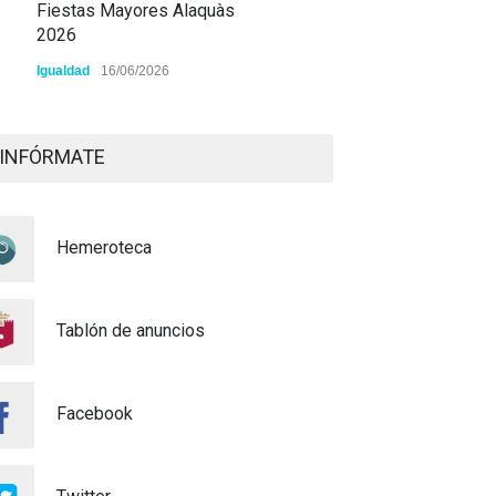
Fiestas Mayores Alaquàs
2026
Igualdad
16/06/2026
XXXVI CERTAMEN DE
POEMAS - MARE DE DÉU DE
INFÓRMATE
L'OLIVAR - 2026
Cultura
28/04/2026
Hemeroteca
MATRICULACIÓ CURS
ESCOLAR 26/27
Educación
03/03/2026
Tablón de anuncios
ALAQUÀS ADQUIERE
CUATRO NUEVOS
Facebook
VEHÍCULOS ELÉCTRICOS Y
UNA CARRETILLA
ELEVADORA PARA LOS
SERVICIOS URBANOS