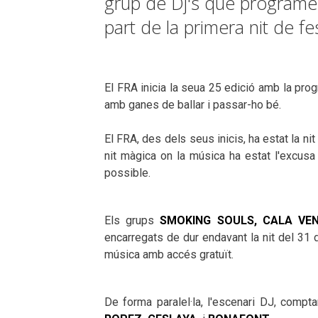
grup de Dj's que programen
part de la primera nit de f
El FRA inicia la
seua
25 edició amb la progr
amb ganes de ballar i passar-ho bé.
El FRA, des dels seus inicis, ha estat la n
nit màgica on la música ha estat l'excusa
possible.
Els grups
SMOKING SOULS, CALA VEN
encarregats de dur endavant la nit del 31 
música amb accés gratuït.
De forma paralel·la, l'escenari DJ, comp