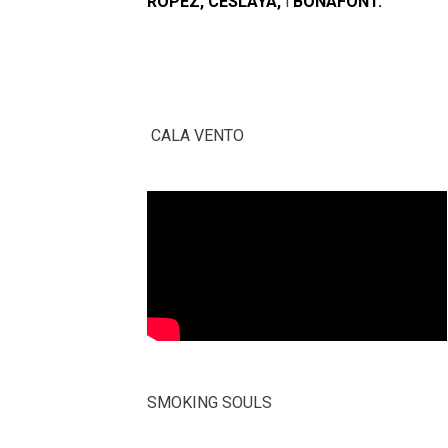
ROPEZ, CESLAYA,
i
BONAFONT.
CALA VENTO
SMOKING SOULS