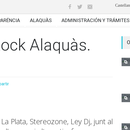
Castella
PARÉNCIA
ALAQUÀS
ADMINISTRACIÓN Y TRÁMITES
Rock Alaquàs.
O
artir
La Plata, Stereozone, Ley Dj, junt al