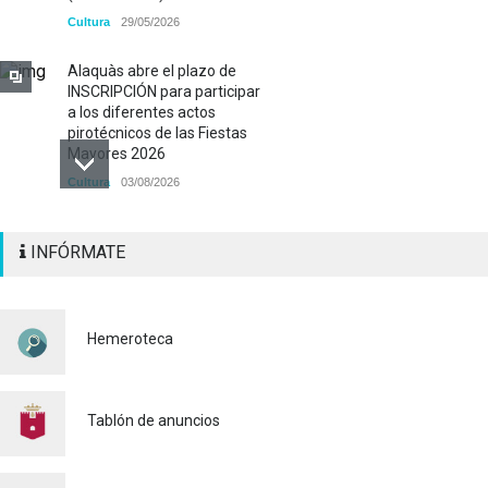
Cultura
29/05/2026
Alaquàs abre el plazo de
INSCRIPCIÓN para participar
a los diferentes actos
pirotécnicos de las Fiestas
Mayores 2026
Cultura
03/08/2026
BASES 50º CONCURSO DE
INFÓRMATE
PAELLAS 2026
Cultura
28/07/2026
Bono Cultural Joven 2026:
Hemeroteca
400 euros para disfrutar de
la cultura
23/07/2026
Tablón de anuncios
Renovaciones Actividades
deportivas 2026-2027