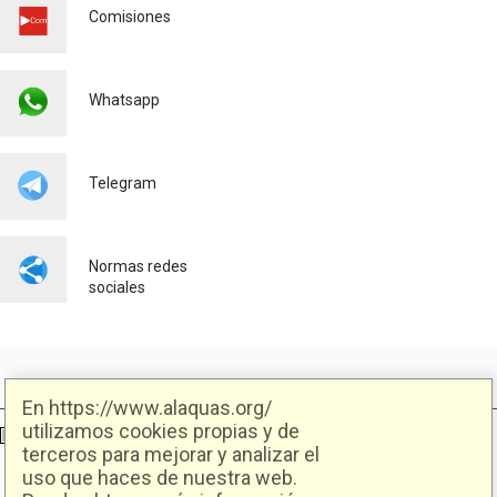
SERVICIOS URBANOS
Comisiones
Medio ambiente
Whatsapp
Telegram
Normas redes
sociales
En https://www.alaquas.org/
utilizamos cookies propias y de
Ajuntament d'Alaquàs
Creative Commons
- Disseny.
Daclub.es
terceros para mejorar y analizar el
uso que haces de nuestra web.