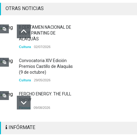
OTRAS NOTICIAS
II CERTAMEN NACIONAL DE
BODY PAINTING DE
ALAQUÀS
Cultura
02/07/2026
Convocatoria XIV Edición
Premios Castillo de Alaquàs
(9 de octubre)
Cultura
29/05/2026
FERCHO ENERGY. THE FULL
SHOW
Fiestas
09/08/2026
Alaquàs abre el plazo de
INFÓRMATE
INSCRIPCIÓN para participar
a los diferentes actos