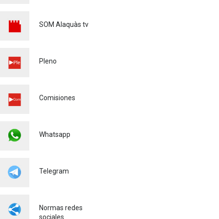
Igualdad
16/06/2026
XXXVI CERTAMEN DE
SOM Alaquàs tv
POEMAS - MARE DE DÉU DE
L'OLIVAR - 2026
Cultura
28/04/2026
Pleno
MATRICULACIÓ CURS
ESCOLAR 26/27
Comisiones
Educación
03/03/2026
Whatsapp
Telegram
Normas redes
sociales