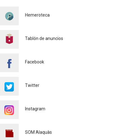
pirotécnicos de las Fiestas
Mayores 2026
Hemeroteca
Cultura
03/08/2026
BASES 50º CONCURSO DE
PAELLAS 2026
Tablón de anuncios
Cultura
28/07/2026
Bono Cultural Joven 2026:
Facebook
400 euros para disfrutar de
la cultura
23/07/2026
Twitter
Renovaciones Actividades
deportivas 2026-2027
22/07/2026
Instagram
Voluntariado Puntos Violeta
Fiestas Mayores Alaquàs
2026
SOM Alaquàs