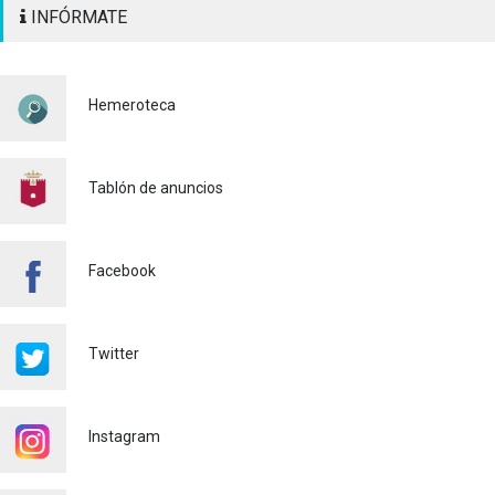
INFÓRMATE
INSCRIPCIÓN para participar
a los diferentes actos
pirotécnicos de las Fiestas
Mayores 2026
Hemeroteca
Cultura
03/08/2026
BASES 50º CONCURSO DE
PAELLAS 2026
Tablón de anuncios
Cultura
28/07/2026
Bono Cultural Joven 2026:
Facebook
400 euros para disfrutar de
la cultura
23/07/2026
Twitter
Renovaciones Actividades
deportivas 2026-2027
22/07/2026
Instagram
Voluntariado Puntos Violeta