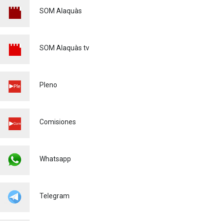
Fiestas Mayores Alaquàs
2026
SOM Alaquàs
Igualdad
16/06/2026
XXXVI CERTAMEN DE
SOM Alaquàs tv
POEMAS - MARE DE DÉU DE
L'OLIVAR - 2026
Cultura
28/04/2026
Pleno
MATRICULACIÓ CURS
ESCOLAR 26/27
Comisiones
Educación
03/03/2026
Whatsapp
Telegram