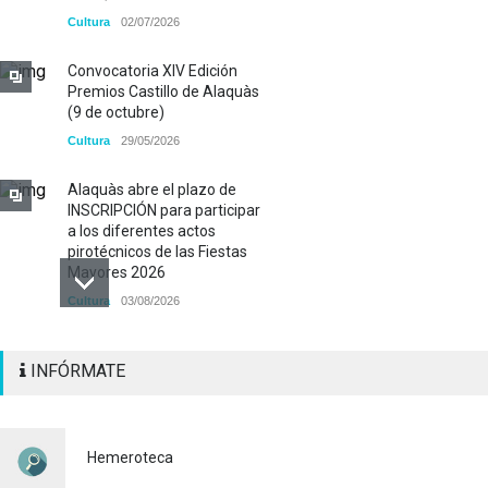
Cultura
02/07/2026
Convocatoria XIV Edición
Premios Castillo de Alaquàs
(9 de octubre)
Cultura
29/05/2026
Alaquàs abre el plazo de
INSCRIPCIÓN para participar
a los diferentes actos
pirotécnicos de las Fiestas
Mayores 2026
Cultura
03/08/2026
BASES 50º CONCURSO DE
INFÓRMATE
PAELLAS 2026
Cultura
28/07/2026
Bono Cultural Joven 2026:
Hemeroteca
400 euros para disfrutar de