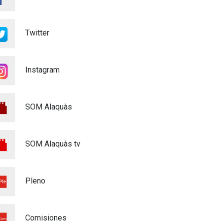
22/07/2026
Voluntariado Puntos Violeta
Twitter
Fiestas Mayores Alaquàs
2026
Igualdad
16/06/2026
Instagram
XXXVI CERTAMEN DE
POEMAS - MARE DE DÉU DE
SOM Alaquàs
L'OLIVAR - 2026
Cultura
28/04/2026
SOM Alaquàs tv
MATRICULACIÓ CURS
ESCOLAR 26/27
Educación
03/03/2026
Pleno
ALAQUÀS ADQUIERE
CUATRO NUEVOS
Comisiones