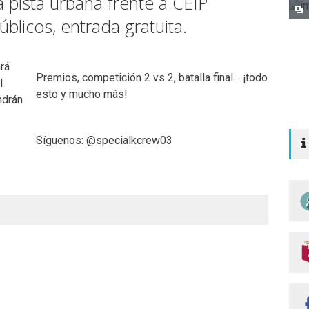
 pista urbana frente a CEIP
úblicos, entrada gratuita.
rá
Premios, competición 2 vs 2, batalla final… ¡todo
l
esto y mucho más!
ndrán
Síguenos: @specialkcrew03