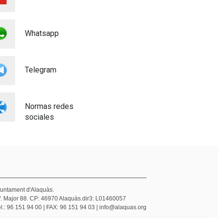
VEHÍCULOS ELÉCTRICOS Y
UNA CARRETILLA
ELEVADORA PARA LOS
Whatsapp
SERVICIOS URBANOS
Medio ambiente
Telegram
Normas redes
sociales
juntament d'Alaquàs.
/. Major 88. CP: 46970 Alaquàs.dir3: L01460057
l.: 96 151 94 00 | FAX: 96 151 94 03 | info@alaquas.org