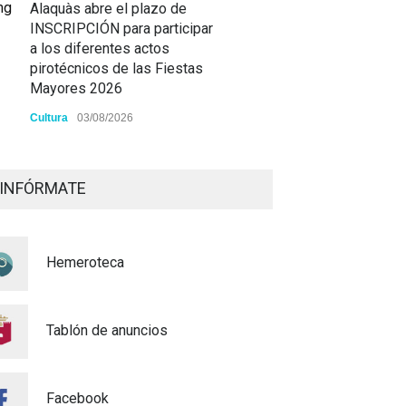
Alaquàs abre el plazo de
INSCRIPCIÓN para participar
a los diferentes actos
pirotécnicos de las Fiestas
Mayores 2026
Cultura
03/08/2026
BASES 50º CONCURSO DE
PAELLAS 2026
INFÓRMATE
Cultura
28/07/2026
Bono Cultural Joven 2026:
Hemeroteca
400 euros para disfrutar de la
cultura
23/07/2026
Tablón de anuncios
Renovaciones Actividades
deportivas 2026-2027
Facebook