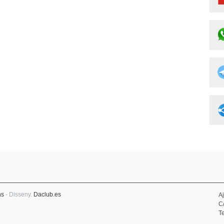
ns
- Disseny.
Daclub.es
A
C
Te