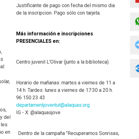
Justificante de pago con fecha del mismo dia
de la inscripcion. Pago sólo con tarjeta.
Más información e inscripciones
PRESENCIALES en:
,
es
Centro juvenil L'Olivar (junto a la biblioteca).
al:
olar,
Horario de mañanas: martes a viernes de 11 a
14 h. Tardes: lunes a viernes de 17:30 a 20 h.
96 150 23 43
departamentjoventut@alaquas.org
os,
IG - X: @alaquasjove
y del
 les
mo en
Dentro de la campaña "Recuperamos Sonrisas,