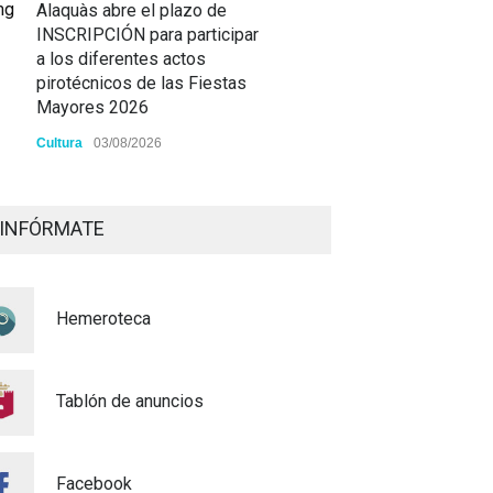
Alaquàs abre el plazo de
INSCRIPCIÓN para participar
a los diferentes actos
pirotécnicos de las Fiestas
Mayores 2026
Cultura
03/08/2026
BASES 50º CONCURSO DE
PAELLAS 2026
INFÓRMATE
Cultura
28/07/2026
Bono Cultural Joven 2026:
Hemeroteca
400 euros para disfrutar de la
cultura
23/07/2026
Tablón de anuncios
Renovaciones Actividades
deportivas 2026-2027
Facebook