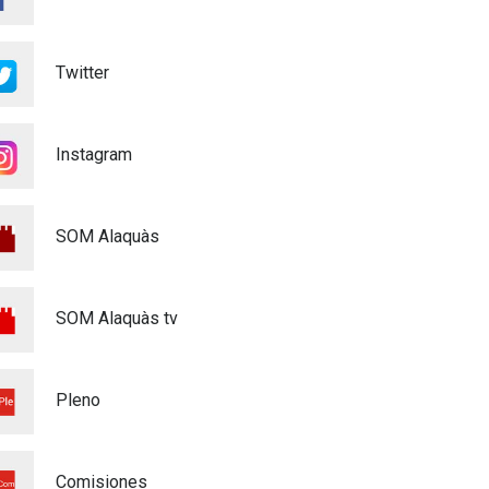
22/07/2026
Voluntariado Puntos Violeta
Twitter
Fiestas Mayores Alaquàs
2026
Igualdad
16/06/2026
Instagram
XXXVI CERTAMEN DE
POEMAS - MARE DE DÉU DE
SOM Alaquàs
L'OLIVAR - 2026
Cultura
28/04/2026
SOM Alaquàs tv
MATRICULACIÓ CURS
ESCOLAR 26/27
Educación
03/03/2026
Pleno
ALAQUÀS ADQUIERE
CUATRO NUEVOS
Comisiones