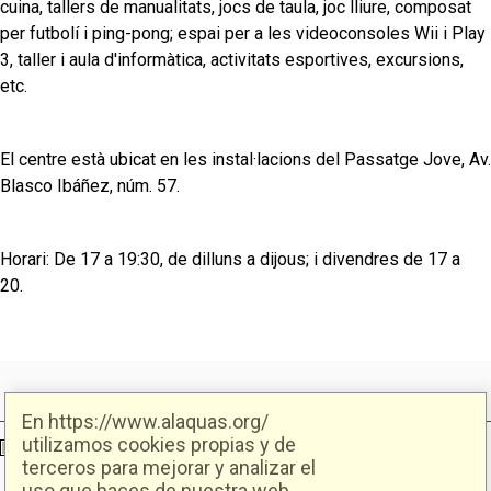
cuina, tallers de manualitats, jocs de taula, joc lliure, composat
per futbolí i ping-pong; espai per a les videoconsoles Wii i Play
3, taller i aula d'informàtica, activitats esportives, excursions,
etc.
El centre està ubicat en les instal·lacions del Passatge Jove, Av.
Blasco Ibáñez, núm. 57.
Horari: De 17 a 19:30, de dilluns a dijous; i divendres de 17 a
20.
En https://www.alaquas.org/
utilizamos cookies propias y de
Ajuntament d'Alaquàs
Creative Commons
- Disseny.
Daclub.es
terceros para mejorar y analizar el
uso que haces de nuestra web.