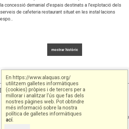
la concessió demanial d'espais destinats a l'explotació dels
serveis de cafeteria restaurant situat en les instal·lacions
espo...
En https://www.alaquas.org/
utilitzem galletes informàtiques
(cookies) pròpies i de tercers per a
Ajuntament d'Alaquàs
Creative Commons
- Disseny.
Daclub.es
millorar i analitzar l'ús que fas dels
nostres pàgines web. Pot obtindre
Ajuntament d'Alaquàs.
més informació sobre la nostra
C/. Major 88. CP: 46970 Alaquàs.dir3: L01460057
política de galletes informàtiques
Tel.: 96 151 94 00 | FAX: 96 151 94 03 | info@alaquas.org
ací
.
Delegat de protecció de dades: dpd@alaquas.org