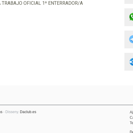
 TRABAJO OFICIAL 1º ENTERRADOR/A
ns
- Disseny.
Daclub.es
A
C
Te
D