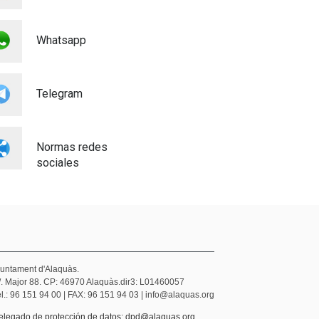
Whatsapp
Telegram
Normas redes
sociales
juntament d'Alaquàs.
/. Major 88. CP: 46970 Alaquàs.dir3: L01460057
l.: 96 151 94 00 | FAX: 96 151 94 03 | info@alaquas.org
elegado de protección de datos: dpd@alaquas.org