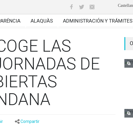
Castella
PARÉNCIA
ALAQUÀS
ADMINISTRACIÓN Y TRÁMITES
COGE LAS
O
JORNADAS DE
BIERTAS
ANDANA
ir
Compartir