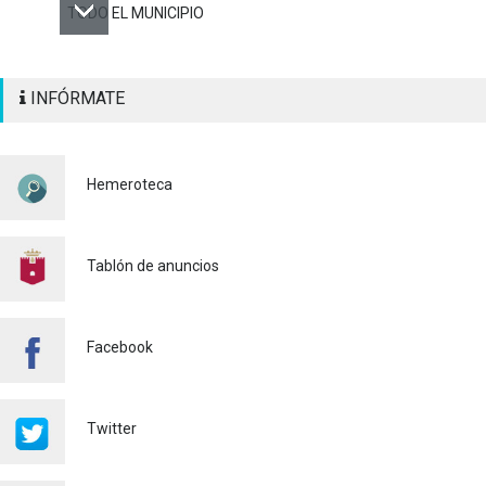
TODO EL MUNICIPIO
ALAQUÀS RENUEVA LA
INFÓRMATE
SEÑALIZACIÓN
HORIZONTAL Y VERTICAL
PARA REFORZAR LA
SEGURIDAD VIARIA
Hemeroteca
Policía
29/07/2026
CONTINUAMOS ACTUANDO
PARA CONTROLAR LA
Tablón de anuncios
PRESENCIA DE MOSQUITOS
EN ALAQUÀS
Salud pública
24/07/2026
Facebook
FINALIZA CON ÉXITO EL
CURSO DE MONITOR/A DE
TIEMPO LIBRE REALIZADO
Twitter
EN ALAQUÀS
Juventud
24/07/2026