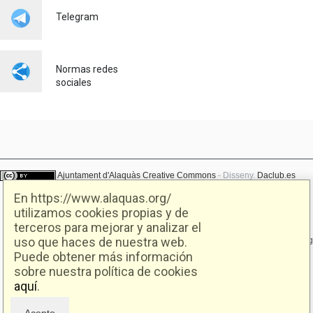
LABORALES JUNTO CON
Telegram
SEUR
Empleo
23/07/2026
Normas redes
sociales
Ajuntament d'Alaquàs
Creative Commons
- Disseny.
Daclub.es
En https://www.alaquas.org/
utilizamos cookies propias y de
Ajuntament d'Alaquàs.
terceros para mejorar y analizar el
C/. Major 88. CP: 46970 Alaquàs.dir3: L01460057
uso que haces de nuestra web.
Tel.: 96 151 94 00 | FAX: 96 151 94 03 | info@alaquas.org
Puede obtener más información
Delegado de protección de datos: dpd@alaquas.org
sobre nuestra política de cookies
Política de cookies
.
Protección de datos
aquí
.