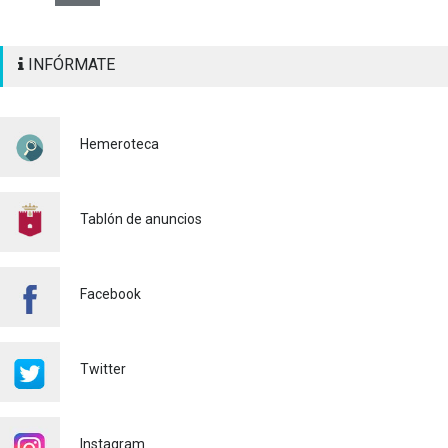
ALAQUÀS RENUEVA LA
INFÓRMATE
SEÑALIZACIÓN
HORIZONTAL Y VERTICAL
PARA REFORZAR LA
SEGURIDAD VIARIA
Hemeroteca
Policía
29/07/2026
CONTINUAMOS ACTUANDO
PARA CONTROLAR LA
Tablón de anuncios
PRESENCIA DE MOSQUITOS
EN ALAQUÀS
Salud pública
24/07/2026
Facebook
FINALIZA CON ÉXITO EL
CURSO DE MONITOR/A DE
TIEMPO LIBRE REALIZADO
Twitter
EN ALAQUÀS
Juventud
24/07/2026
Instagram
'L'ESCOLA D'ESTIU', EN EL