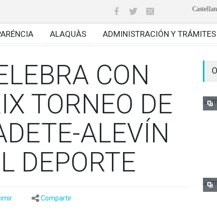
Castella
PARÉNCIA
ALAQUÀS
ADMINISTRACIÓN Y TRÁMITES
ELEBRA CON
O
XIX TORNEO DE
ADETE-ALEVÍN
EL DEPORTE
imir
Compartir