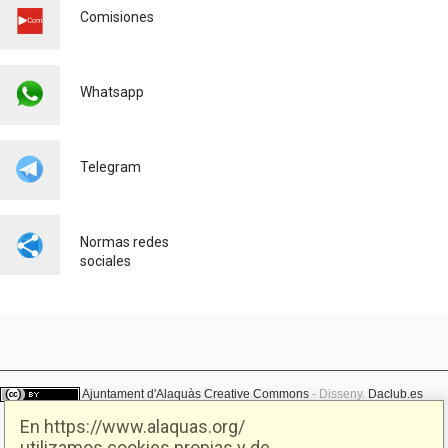
LAS PALMERAS
Comisiones
Urbanismo
23/07/2026
El AYUNTAMIENTO DE
Whatsapp
ALAQUÀS IMPULSA LA
OCUPACIÓN LOCAL CON
NUEVAS OPORTUNIDADES
LABORALES JUNTO CON
Telegram
SEUR
Empleo
23/07/2026
Normas redes
sociales
Ajuntament d'Alaquàs
Creative Commons
- Disseny.
Daclub.es
En https://www.alaquas.org/
utilizamos cookies propias y de