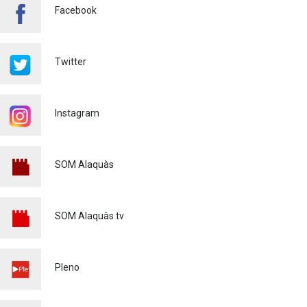
Facebook
FINALIZA CON ÉXITO EL
CURSO DE MONITOR/A DE
TIEMPO LIBRE REALIZADO
Twitter
EN ALAQUÀS
Juventud
24/07/2026
Instagram
'L'ESCOLA D'ESTIU', EN EL
CENTRO DE DIA!
Educación
23/07/2026
SOM Alaquàs
INFORMACIÓN IMPORTANTE
PARA PERSONAS
USUARIAS DE PATINETES
SOM Alaquàs tv
ELÉCTRICOS (VMP)
Policía
23/07/2026
EL ALCALDE DE ALAQUÀS
Pleno
VISITA LAS OBRAS DE
REURBANIZACIÓN
INTEGRAL DE LA CALLE DE