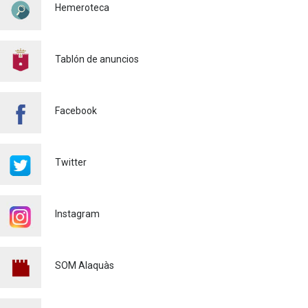
Hemeroteca
Policía
29/07/2026
CONTINUAMOS ACTUANDO
PARA CONTROLAR LA
Tablón de anuncios
PRESENCIA DE MOSQUITOS
EN ALAQUÀS
Salud pública
24/07/2026
Facebook
FINALIZA CON ÉXITO EL
CURSO DE MONITOR/A DE
TIEMPO LIBRE REALIZADO
Twitter
EN ALAQUÀS
Juventud
24/07/2026
Instagram
'L'ESCOLA D'ESTIU', EN EL
CENTRO DE DIA!
Educación
23/07/2026
SOM Alaquàs
INFORMACIÓN IMPORTANTE
PARA PERSONAS
USUARIAS DE PATINETES