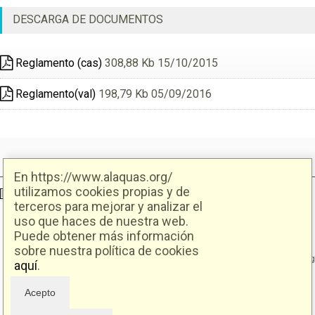
DESCARGA DE DOCUMENTOS
Reglamento (cas)
308,88 Kb 15/10/2015
Reglamento(val)
198,79 Kb 05/09/2016
En https://www.alaquas.org/
utilizamos cookies propias y de
Ajuntament d'Alaquàs
Creative Commons
- Disseny.
Daclub.es
terceros para mejorar y analizar el
uso que haces de nuestra web.
Ajuntament d'Alaquàs.
Puede obtener más información
C/. Major 88. CP: 46970 Alaquàs.dir3: L01460057
sobre nuestra política de cookies
Tel.: 96 151 94 00 | FAX: 96 151 94 03 | info@alaquas.org
aquí
.
Delegado de protección de datos: dpd@alaquas.org
Política de cookies
.
Protección de datos