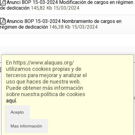
Anunci BOP 15-03-2024 Modificación de cargos en régimen
de dedicación
145,82 Kb 15/03/2024
Anuncio BOP 15-03-2024 Nombramiento de cargos en
régimen de dedicación
146,38 Kb 15/03/2024
En https://www.alaquas.org/
utilizamos cookies propias y de
Ajuntament d'Alaquàs
Creative Commons
- Disseny.
Daclub.es
terceros para mejorar y analizar el
uso que haces de nuestra web.
Puede obtener más información
Ajuntament d'Alaquàs.
C/. Major 88. CP: 46970 Alaquàs.dir3: L01460057
sobre nuestra política de cookies
Tel.: 96 151 94 00 | FAX: 96 151 94 03 | info@alaquas.org
aquí
.
Delegado de protección de datos: dpd@alaquas.org
Política de cookies
.
Protección de datos