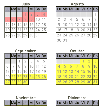
Julio
Agosto
Lu
Ma
Mi
Ju
Vi
Sa
Do
Lu
Ma
Mi
Ju
Vi
Sa
Do
1
2
3
4
1
5
6
7
8
9
10
11
2
3
4
5
6
7
8
12
13
14
15
16
17
18
9
10
11
12
13
14
15
19
20
21
22
23
24
25
16
17
18
19
20
21
22
26
27
28
29
30
31
23
24
25
26
27
28
29
30
31
Septiembre
Octubre
Lu
Ma
Mi
Ju
Vi
Sa
Do
Lu
Ma
Mi
Ju
Vi
Sa
Do
1
2
3
4
5
1
2
3
6
7
8
9
10
11
12
4
5
6
7
8
9
10
13
14
15
16
17
18
19
11
12
13
14
15
16
17
20
21
22
23
24
25
26
18
19
20
21
22
23
24
27
28
29
30
25
26
27
28
29
30
31
Noviembre
Diciembre
Lu
Ma
Mi
Ju
Vi
Sa
Do
Lu
Ma
Mi
Ju
Vi
Sa
Do