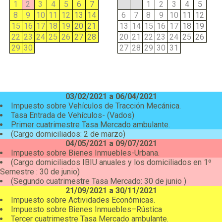
1
2
3
4
5
6
7
1
2
3
4
5
8
9
10
11
12
13
14
6
7
8
9
10
11
12
15
16
17
18
19
20
21
13
14
15
16
17
18
19
22
23
24
25
26
27
28
20
21
22
23
24
25
26
29
30
27
28
29
30
31
03/02/2021 a 06/04/2021
Impuesto sobre Vehículos de Tracción Mecánica.
Tasa Entrada de Vehículos- (Vados)
Primer cuatrimestre Tasa Mercado ambulante.
(Cargo domiciliados: 2 de marzo)
04/05/2021 a 09/07/2021
Impuesto sobre Bienes Inmuebles-Urbana.
(Cargo domiciliados IBIU anuales y los domiciliados en 1º
Semestre : 30 de junio)
(Segundo cuatrimestre Tasa Mercado: 30 de junio )
21/09/2021 a 30/11/2021
Impuesto sobre Actividades Económicas.
Impuesto sobre Bienes Inmuebles–Rústica
Tercer cuatrimestre Tasa Mercado ambulante.