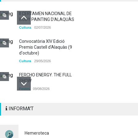
II CERTAMEN NACIONAL DE
BODY PAINTING D'ALAQUÀS
Cultura
02/07/2026
Convocatòria XIV Edició
Premis Castell d'Alaquàs (9
d'octubre)
Cultura
29/05/2026
FERCHO ENERGY. THE FULL
SHOW
Festes
09/08/2026
Alaquàs obri el termini
INFORMA'T
d'INSCRIPCIÓ per a
participar als diferents actes
pirotècnics de les Festes
Majors 2026
Hemeroteca
Cultura
03/08/2026