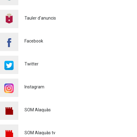
BASES 50é CONCURS DE
PAELLES 2026
Tauler d'anuncis
Cultura
28/07/2026
Bo Cultural Jove 2026: 400
Facebook
euros per a gaudir de la
cultura
23/07/2026
Twitter
Renovacions Activitats
esportives 2026-2027
22/07/2026
Instagram
Voluntariat Punts Violeta
Festes Majors Alaquàs 2026
SOM Alaquàs
Igualtat
16/06/2026
XXXVIé CERTAMEN DE
POEMES - MARE DE DÉU DE
SOM Alaquàs tv