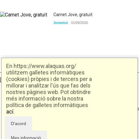
Carnet Jove, gratuït
Joventut
01/09/2020
En https://www.alaquas.org/
utilitzem galletes informàtiques
(cookies) pròpies i de tercers per a
Ajuntament d'Alaquàs
Creative Commons
- Disseny.
Daclub.es
millorar i analitzar l'ús que fas dels
nostres pàgines web. Pot obtindre
Ajuntament d'Alaquàs.
més informació sobre la nostra
C/. Major 88. CP: 46970 Alaquàs.dir3: L01460057
política de galletes informàtiques
Tel.: 96 151 94 00 | FAX: 96 151 94 03 | info@alaquas.org
ací
.
Delegat de protecció de dades: dpd@alaquas.org
Política de cookies
.
Protecció de dades