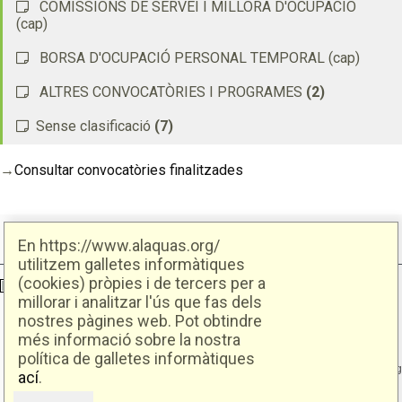
COMISSIONS DE SERVEI I MILLORA D'OCUPACIÓ
(cap)
BORSA D'OCUPACIÓ PERSONAL TEMPORAL (cap)
ALTRES CONVOCATÒRIES I PROGRAMES
(2)
Sense clasificació
(7)
→
Consultar convocatòries finalitzades
En https://www.alaquas.org/
utilitzem galletes informàtiques
(cookies) pròpies i de tercers per a
Ajuntament d'Alaquàs
Creative Commons
- Disseny.
Daclub.es
millorar i analitzar l'ús que fas dels
nostres pàgines web. Pot obtindre
Ajuntament d'Alaquàs.
més informació sobre la nostra
C/. Major 88. CP: 46970 Alaquàs.dir3: L01460057
política de galletes informàtiques
Tel.: 96 151 94 00 | FAX: 96 151 94 03 | info@alaquas.org
ací
.
Delegat de protecció de dades: dpd@alaquas.org