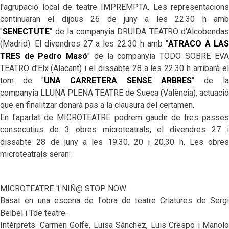
l'agrupació local de teatre IMPREMPTA. Les representacions
continuaran el dijous 26 de juny a les 22.30 h amb
"
SENECTUTE
" de la companyia DRUIDA TEATRO d'Alcobendas
(Madrid). El divendres 27 a les 22.30 h amb "
ATRACO A LAS
TRES de Pedro Masó
" de la companyia
TODO SOBRE EVA
TEATRO d'Elx (Alacant)
i el dissabte 28 a les 22.30 h arribarà el
torn de "
UNA CARRETERA SENSE ARBRES
" de la
companyia
LLUNA PLENA TEATRE de Sueca (València)
, actuació
que en finalitzar donarà pas a la clausura del certamen.
En l'apartat de MICROTEATRE podrem gaudir de tres passes
consecutius de 3 obres microteatrals, el divendres 27 i
dissabte 28 de juny a les 19.30, 20 i 20.30 h. Les obres
microteatrals seran:
MICROTEATRE 1:
NIÑ@ STOP NOW.
Basat en una escena de l'obra de teatre Criatures de Sergi
Belbel i Tde teatre.
Intèrprets: Carmen Golfe, Luisa Sánchez, Luis Crespo i Manolo