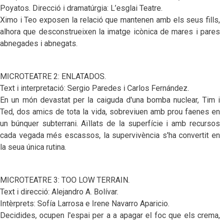
Poyatos. Direcció i dramatúrgia: L’esglai Teatre.
Ximo i Teo exposen la relació que mantenen amb els seus fills,
alhora que desconstrueixen la imatge icònica de mares i pares
abnegades i abnegats.
MICROTEATRE 2: ENLATADOS.
Text i interpretació: Sergio Paredes i Carlos Fernández.
En un món devastat per la caiguda d'una bomba nuclear, Tim i
Ted, dos amics de tota la vida, sobreviuen amb prou faenes en
un búnquer subterrani. Aïllats de la superfície i amb recursos
cada vegada més escassos, la supervivència s'ha convertit en
la seua única rutina.
MICROTEATRE 3:
TOO LOW TERRAIN
.
Text i direcció: Alejandro A. Bolívar.
Intèrprets: Sofía Larrosa e Irene Navarro Aparicio.
Decidides, ocupen l'espai per a a apagar el foc que els crema,