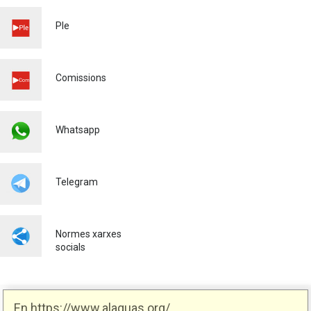
QUATRE NOUS VEHICLES
ELÈCTRICS I UN CARRETÓ
Ple
ELEVADOR PER ALS
SERVEIS URBANS
Medi ambient
Comissions
Whatsapp
Telegram
Normes xarxes
socials
En https://www.alaquas.org/