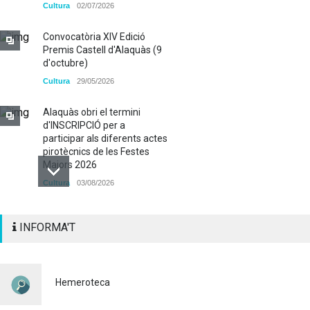
Cultura
02/07/2026
Convocatòria XIV Edició
Premis Castell d'Alaquàs (9
d'octubre)
Cultura
29/05/2026
Alaquàs obri el termini
d'INSCRIPCIÓ per a
participar als diferents actes
pirotècnics de les Festes
Majors 2026
Cultura
03/08/2026
BASES 50é CONCURS DE
INFORMA'T
PAELLES 2026
Cultura
28/07/2026
Bo Cultural Jove 2026: 400
Hemeroteca
euros per a gaudir de la
cultura