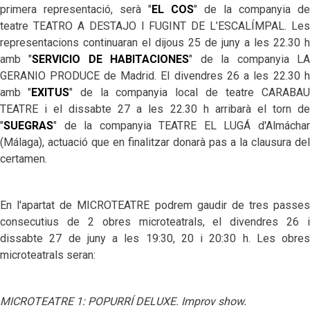
primera representació, serà "
EL COS
" de la companyia de
teatre TEATRO A DESTAJO I FUGINT DE L’ESCALÍMPAL. Les
representacions continuaran el dijous 25 de juny a les 22.30 h
amb "
SERVICIO DE HABITACIONES
" de la companyia
LA
GERANIO PRODUCE de Madrid.
El divendres 26 a les 22.30 h
amb "
EXITUS
" de la companyia
local de teatre
CARABAU
TEATRE i el dissabte 27 a les 22.30 h arribarà el torn de
"
SUEGRAS
" de la companyia
TEATRE EL LUGÁ d'Almáchar
(Málaga)
, actuació que en finalitzar donarà pas a la clausura del
certamen.
En l'apartat de MICROTEATRE podrem gaudir de tres passes
consecutius de 2 obres microteatrals, el divendres 26 i
dissabte 27 de juny a les 19:30, 20 i 20:30 h. Les obres
microteatrals seran:
MICROTEATRE 1: POPURRÍ DELUXE. Improv show.