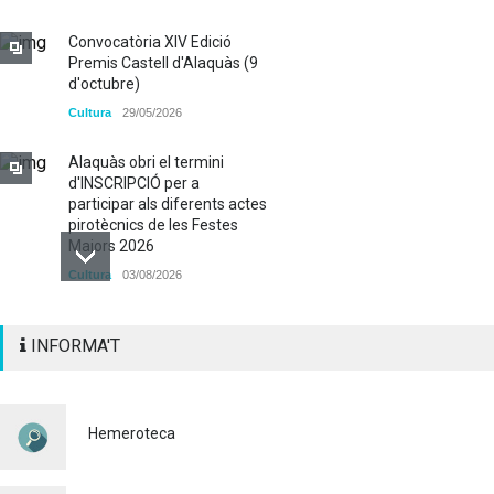
Convocatòria XIV Edició
Premis Castell d'Alaquàs (9
d'octubre)
Cultura
29/05/2026
Alaquàs obri el termini
d'INSCRIPCIÓ per a
participar als diferents actes
pirotècnics de les Festes
Majors 2026
Cultura
03/08/2026
BASES 50é CONCURS DE
INFORMA'T
PAELLES 2026
Cultura
28/07/2026
Bo Cultural Jove 2026: 400
Hemeroteca
euros per a gaudir de la
cultura
23/07/2026