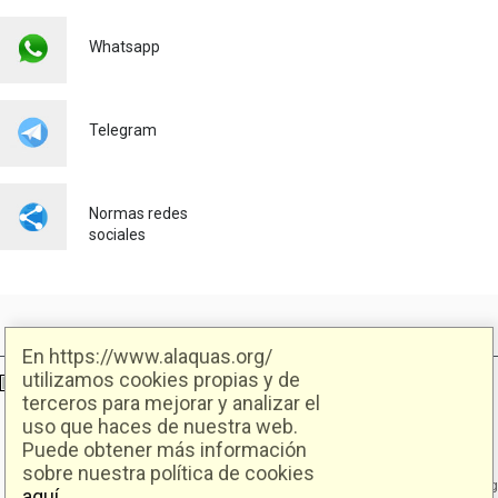
Whatsapp
Telegram
Normas redes
sociales
En https://www.alaquas.org/
utilizamos cookies propias y de
Ajuntament d'Alaquàs
Creative Commons
- Disseny.
Daclub.es
terceros para mejorar y analizar el
uso que haces de nuestra web.
Puede obtener más información
Ajuntament d'Alaquàs.
C/. Major 88. CP: 46970 Alaquàs.dir3: L01460057
sobre nuestra política de cookies
Tel.: 96 151 94 00 | FAX: 96 151 94 03 | info@alaquas.org
aquí
.