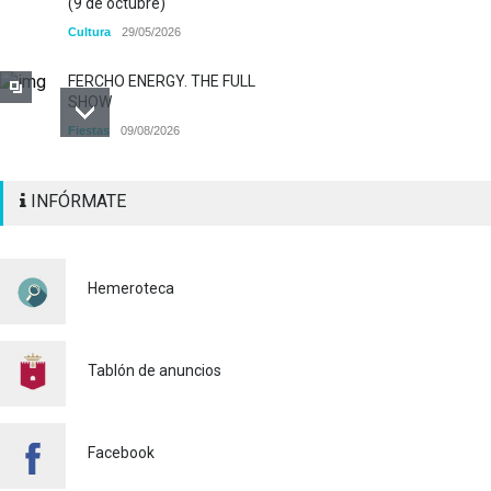
(9 de octubre)
Cultura
29/05/2026
FERCHO ENERGY. THE FULL
SHOW
Fiestas
09/08/2026
Alaquàs abre el plazo de
INFÓRMATE
INSCRIPCIÓN para participar
a los diferentes actos
pirotécnicos de las Fiestas
Mayores 2026
Hemeroteca
Cultura
03/08/2026
BASES 50º CONCURSO DE
PAELLAS 2026
Tablón de anuncios
Cultura
28/07/2026
Bono Cultural Joven 2026:
Facebook
400 euros para disfrutar de
la cultura