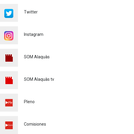
23/07/2026
Twitter
Renovaciones Actividades
deportivas 2026-2027
22/07/2026
Instagram
Voluntariado Puntos Violeta
Fiestas Mayores Alaquàs
2026
SOM Alaquàs
Igualdad
16/06/2026
XXXVI CERTAMEN DE
SOM Alaquàs tv
POEMAS - MARE DE DÉU DE
L'OLIVAR - 2026
Cultura
28/04/2026
Pleno
MATRICULACIÓ CURS
ESCOLAR 26/27
Comisiones
Educación
03/03/2026