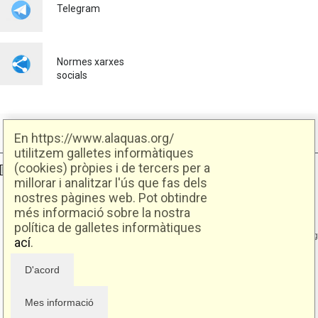
Telegram
Normes xarxes
socials
En https://www.alaquas.org/
utilitzem galletes informàtiques
(cookies) pròpies i de tercers per a
Ajuntament d'Alaquàs
Creative Commons
- Disseny.
Daclub.es
millorar i analitzar l'ús que fas dels
nostres pàgines web. Pot obtindre
més informació sobre la nostra
Ajuntament d'Alaquàs.
C/. Major 88. CP: 46970 Alaquàs.dir3: L01460057
política de galletes informàtiques
Tel.: 96 151 94 00 | FAX: 96 151 94 03 | info@alaquas.org
ací
.
Delegat de protecció de dades: dpd@alaquas.org
Política de cookies
.
Protecció de dades