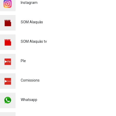
POEMES - MARE DE DÉU DE
Instagram
L'OLIVAR - 2026
Cultura
28/04/2026
SOM Alaquàs
MATRICULACIÓ CURS
ESCOLAR 26/27
Educació
03/03/2026
SOM Alaquàs tv
ALAQUÀS ADQUIREIX
QUATRE NOUS VEHICLES
ELÈCTRICS I UN CARRETÓ
Ple
ELEVADOR PER ALS
SERVEIS URBANS
Medi ambient
Comissions
Whatsapp