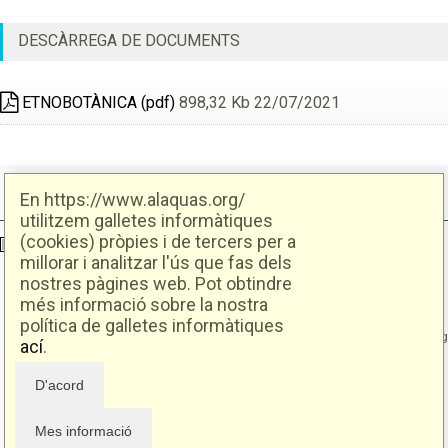
DESCÀRREGA DE DOCUMENTS
ETNOBOTÀNICA (pdf)
898,32 Kb 22/07/2021
En https://www.alaquas.org/
utilitzem galletes informàtiques
(cookies) pròpies i de tercers per a
Ajuntament d'Alaquàs
Creative Commons
- Disseny.
Daclub.es
millorar i analitzar l'ús que fas dels
nostres pàgines web. Pot obtindre
més informació sobre la nostra
Ajuntament d'Alaquàs.
C/. Major 88. CP: 46970 Alaquàs.dir3: L01460057
política de galletes informàtiques
Tel.: 96 151 94 00 | FAX: 96 151 94 03 | info@alaquas.org
ací
.
Delegat de protecció de dades: dpd@alaquas.org
Política de cookies
.
Protecció de dades