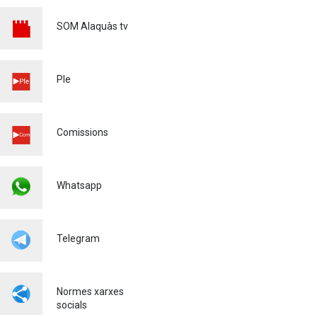
Educació
03/03/2026
SOM Alaquàs tv
ALAQUÀS ADQUIREIX
QUATRE NOUS VEHICLES
ELÈCTRICS I UN CARRETÓ
Ple
ELEVADOR PER ALS
SERVEIS URBANS
Medi ambient
Comissions
Whatsapp
Telegram
Normes xarxes
socials