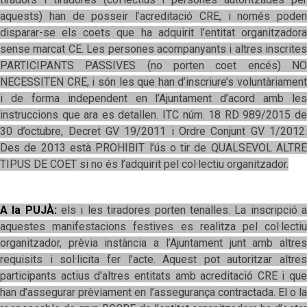
aquests) han de posseir l’acreditació CRE, i només poden
disparar-se els coets que ha adquirit l’entitat organitzadora
sense marcat CE. Les persones acompanyants i altres inscrites
PARTICIPANTS PASSIVES (no porten coet encés) NO
NECESSITEN CRE, i són les que han d’inscriure’s voluntàriament
i de forma independent en l’Ajuntament d’acord amb les
instruccions que ara es detallen. ITC núm. 18 RD 989/2015 de
30 d’octubre, Decret GV 19/2011 i Ordre Conjunt GV 1/2012.
Des de 2013 està PROHIBIT l’ús o tir de QUALSEVOL ALTRE
TIPUS DE COET si no és l’adquirit pel col·lectiu organitzador.
A la PUJÀ:
els i les tiradores porten tenalles. La inscripció a
aquestes manifestacions festives es realitza pel col·lectiu
organitzador, prèvia instància a l’Ajuntament junt amb altres
requisits i sol·licita fer l’acte. Aquest pot autoritzar altres
participants actius d’altres entitats amb acreditació CRE i que
han d’assegurar prèviament en l’assegurança contractada. El o la