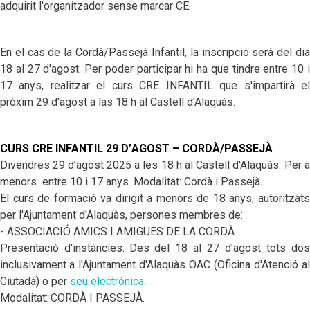
adquirit l'organitzador sense marcar CE.
En el cas de la Cordà/Passejà Infantil, la inscripció serà del dia
18 al 27 d'agost. Per poder participar hi ha que tindre entre 10 i
17 anys, realitzar el curs CRE INFANTIL que s'impartirà el
pròxim 29 d'agost a las 18 h al Castell d'Alaquàs.
CURS CRE INFANTIL 29 D
’
AGOST – CORDÀ/PASSEJÀ
Divendres 29 d
’
agost 2025 a les 18 h al Castell
d'Alaquàs. Per a
menors entre 10 i 17 anys. Modalitat: Cordà i Passejà.
El curs de formació va dirigit a menors de 18 anys, autoritzats
per l'Ajuntament d'Alaquàs, persones membres de:
- ASSOCIACIÓ AMICS I AMIGUES DE LA CORDÀ
.
Presentació d'instàncies:
Des del
18 al 27 d’agost
tots dos
inclusivament
a l'Ajuntament d'Alaquàs OAC (Oficina d'Atenció al
Ciutadà) o per
seu electrònica
.
Modalitat: CORDÀ I PASSEJÀ.