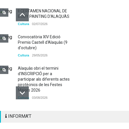
II CERTAMEN NACIONAL DE
BODY PAINTING D'ALAQUÀS
Cultura
02/07/2026
Convocatòria XIV Edició
Premis Castell d'Alaquàs (9
d'octubre)
Cultura
29/05/2026
Alaquàs obri el termini
d'INSCRIPCIÓ per a
participar als diferents actes
pirotècnics de les Festes
Majors 2026
Cultura
03/08/2026
BASES 50é CONCURS DE
INFORMA'T
PAELLES 2026
Cultura
28/07/2026