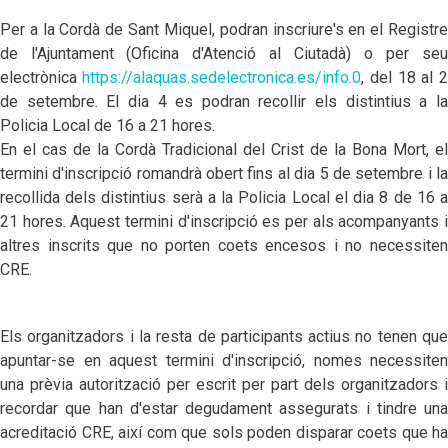
Per a la Cordà de Sant Miquel, podran inscriure's en el Registre
de l'Ajuntament
(Oficina d'Atenció al Ciutadà) o per seu
electrònica
https://alaquas.sedelectronica.es/info.0
,
del 18 al 2
de setembre. El dia 4 es podran recollir els distintius a la
Policia Local de 16 a 21 hores.
En el cas de la Cordà Tradicional del Crist de la Bona Mort, el
termini d'inscripció romandrà obert fins al dia 5 de setembre i la
recollida dels distintius serà a la Policia Local el dia 8 de 16 a
21 hores. Aquest termini d'inscripció es per als acompanyants i
altres inscrits que no porten coets encesos i no necessiten
CRE.
Els organitzadors i la resta de participants actius no tenen que
apuntar-se en aquest termini d'inscripció, nomes necessiten
una prèvia autorització per escrit per part dels organitzadors i
recordar que han d'estar degudament assegurats i tindre una
acreditació CRE, així com que sols poden disparar coets que ha