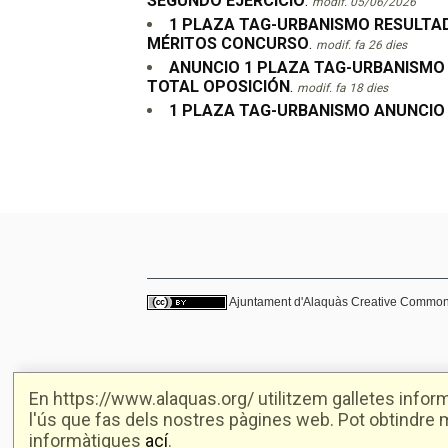
SEGUNDO EJERCICIO
.
modif. 05/06/2026
1 PLAZA TAG-URBANISMO RESULTAD
MÉRITOS CONCURSO
.
modif. fa 26 dies
ANUNCIO 1 PLAZA TAG-URBANISMO
TOTAL OPOSICIÓN
.
modif. fa 18 dies
1 PLAZA TAG-URBANISMO ANUNCIO
Ajuntament d'Alaquàs
Creative Commo
En https://www.alaquas.org/ utilitzem galletes informà
l'ús que fas dels nostres pàgines web. Pot obtindre m
informàtiques
ací
.