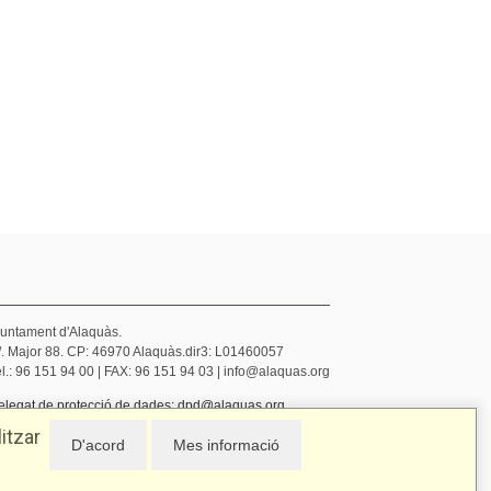
juntament d'Alaquàs.
/. Major 88. CP: 46970 Alaquàs.dir3: L01460057
l.: 96 151 94 00 | FAX: 96 151 94 03 | info@alaquas.org
elegat de protecció de dades: dpd@alaquas.org
olítica de cookies
.
Protecció de dades
itzar