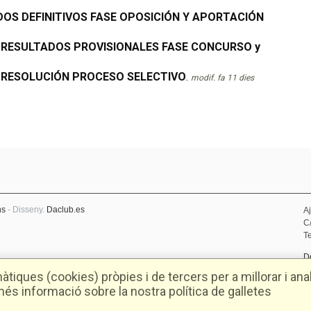
OS DEFINITIVOS FASE OPOSICIÓN Y APORTACIÓN
 RESULTADOS PROVISIONALES FASE CONCURSO y
 RESOLUCIÓN PROCESO SELECTIVO
.
modif. fa 11 dies
ns
- Disseny.
Daclub.es
A
C
Te
D
P
tiques (cookies) pròpies i de tercers per a millorar i anal
és informació sobre la nostra política de galletes