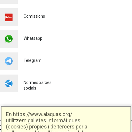
Comissions
Whatsapp
Telegram
Normes xarxes
socials
En https://www.alaquas.org/
utilitzem galletes informàtiques
(cookies) pròpies i de tercers per a
Ajuntament d'Alaquàs
Creative Commons
- Disseny.
Daclub.es