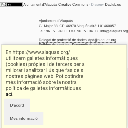
Ajuntament d'Alaquàs
Creative Commons
- Disseny.
Daclub.es
Ajuntament d'Alaquàs.
C/. Major 88. CP: 46970 Alaquàs.dir3: L01460057
Tel.: 96 151 94 00 | FAX: 96 151 94 03 | info@alaquas.org
Delegat de protecció de dades: dpd@alaquas.org
Política de cookies
.
Protecció de dades
En https://www.alaquas.org/
utilitzem galletes informàtiques
(cookies) pròpies i de tercers per a
millorar i analitzar l'ús que fas dels
nostres pàgines web. Pot obtindre
més informació sobre la nostra
política de galletes informàtiques
ací
.