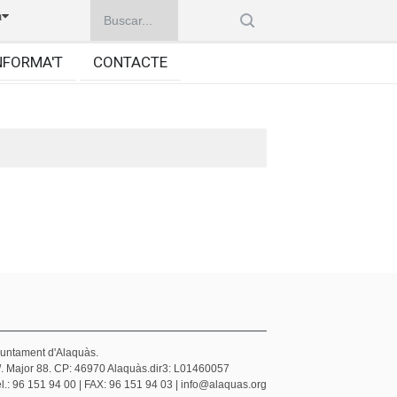
à
NFORMA'T
CONTACTE
juntament d'Alaquàs.
/. Major 88. CP: 46970 Alaquàs.dir3: L01460057
l.: 96 151 94 00 | FAX: 96 151 94 03 | info@alaquas.org