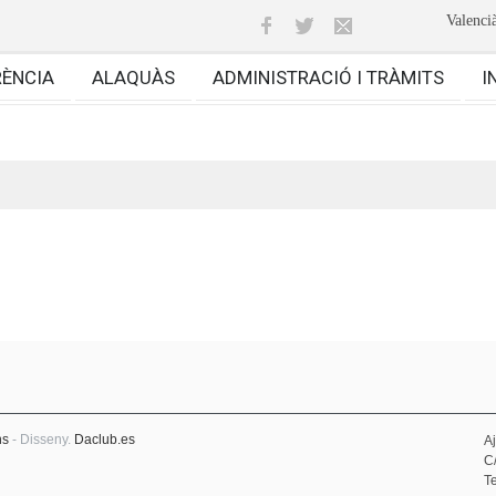
Valenci
RÈNCIA
ALAQUÀS
ADMINISTRACIÓ I TRÀMITS
I
ns
- Disseny.
Daclub.es
A
C
Te