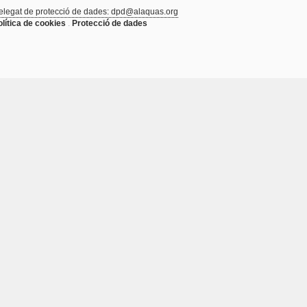
elegat de protecció de dades: dpd@alaquas.org
olítica de cookies
.
Protecció de dades